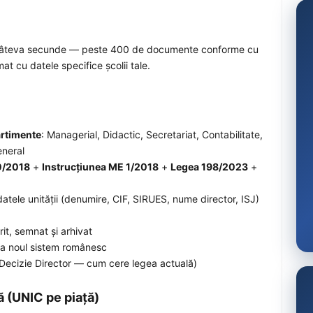
n câteva secunde — peste 400 de documente conforme cu
at cu datele specifice școlii tale.
rtimente
: Managerial, Didactic, Secretariat, Contabilitate,
eneral
/2018
+
Instrucțiunea ME 1/2018
+
Legea 198/2023
+
tele unității (denumire, CIF, SIRUES, nume director, ISJ)
it, semnat și arhivat
a noul sistem românesc
 Decizie Director — cum cere legea actuală)
ă (UNIC pe piață)