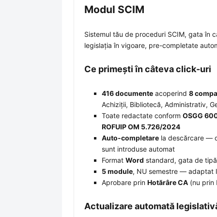
Modul SCIM
Sistemul tău de proceduri SCIM, gata î
legislația în vigoare, pre-completate autom
Ce primești în câteva click-uri
416 documente
acoperind
8 compa
Achiziții, Bibliotecă, Administrativ, G
Toate redactate conform
OSGG 600
ROFUIP OM 5.726/2024
Auto-completare
la descărcare — da
sunt introduse automat
Format
Word
standard, gata de tipăr
5 module
, NU semestre — adaptat l
Aprobare prin
Hotărâre CA
(nu prin
Actualizare automată legislativ