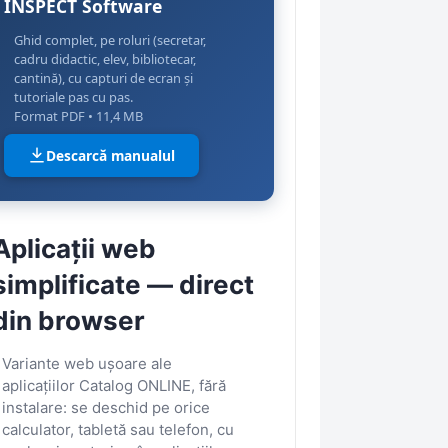
INSPECT Software
Ghid complet, pe roluri (secretar,
cadru didactic, elev, bibliotecar,
cantină), cu capturi de ecran și
tutoriale pas cu pas.
Format PDF • 11,4 MB
Descarcă manualul
Aplicații web
simplificate — direct
din browser
Variante web ușoare ale
aplicațiilor Catalog ONLINE, fără
instalare: se deschid pe orice
calculator, tabletă sau telefon, cu