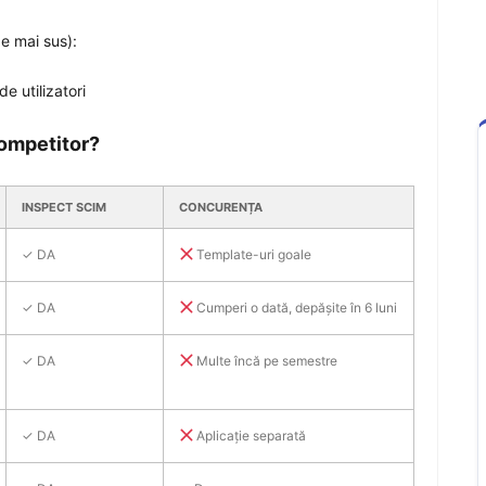
e mai sus):
e utilizatori
ompetitor?
INSPECT SCIM
CONCURENȚA
✓ DA
Template-uri goale
✓ DA
Cumperi o dată, depășite în 6 luni
✓ DA
Multe încă pe semestre
✓ DA
Aplicație separată