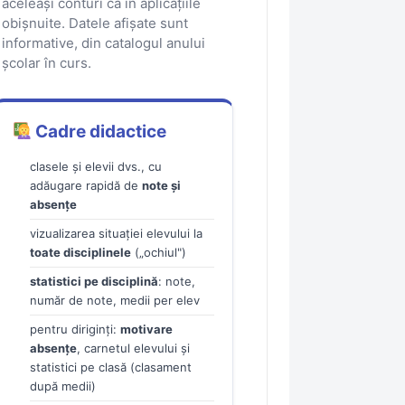
aceleași conturi ca în aplicațiile
obișnuite. Datele afișate sunt
informative, din catalogul anului
școlar în curs.
Cadre didactice
clasele și elevii dvs., cu
adăugare rapidă de
note și
absențe
vizualizarea situației elevului la
toate disciplinele
(„ochiul")
statistici pe disciplină
: note,
număr de note, medii per elev
pentru diriginți:
motivare
absențe
, carnetul elevului și
statistici pe clasă (clasament
după medii)