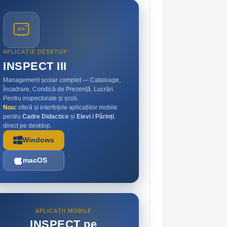
APLICAȚIE DESKTOP
INSPECT III
Management școlar complet — Cataloage,
Încadrare, Condică de Prezență, Lucrări.
Pentru inspectorate și școli.
Nou:
oferă și interfețele aplicațiilor mobile
pentru
Cadre Didactice
și
Elevi / Părinți
,
direct pe desktop.
Windows
macOS
APLICAȚII MOBILE
INSPECT pe