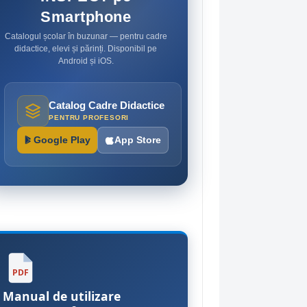
Smartphone
Catalogul școlar în buzunar — pentru cadre
didactice, elevi și părinți. Disponibil pe
Android și iOS.
Catalog Cadre Didactice
Catalog Elev
PENTRU PROFESORI
PENTRU ELEVI ȘI
Google Play
App Store
Google Play
PDF
Manual de utilizare