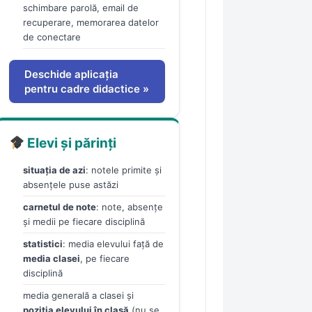
schimbare parolă, email de
recuperare, memorarea datelor
de conectare
Deschide aplicația
pentru cadre didactice »
Elevi și părinți
situația de azi
: notele primite și
absențele puse astăzi
carnetul de note
: note, absențe
și medii pe fiecare disciplină
statistici
: media elevului față de
media clasei
, pe fiecare
disciplină
media generală a clasei și
poziția elevului în clasă
(nu se