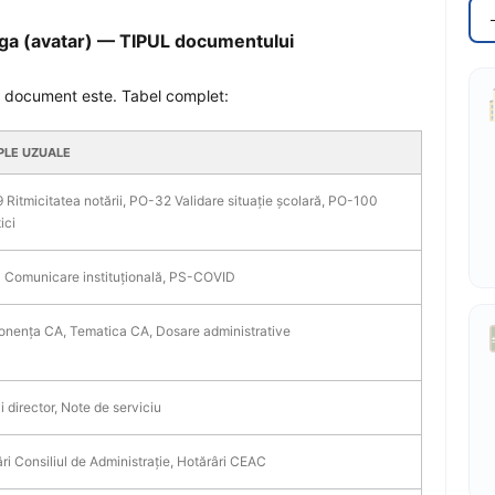
ânga (avatar) — TIPUL documentului
de document este. Tabel complet:
PLE UZUALE
Ritmicitatea notării, PO-32 Validare situație școlară, PO-100
ici
 Comunicare instituțională, PS-COVID
nența CA, Tematica CA, Dosare administrative
i director, Note de serviciu
ri Consiliul de Administrație, Hotărâri CEAC