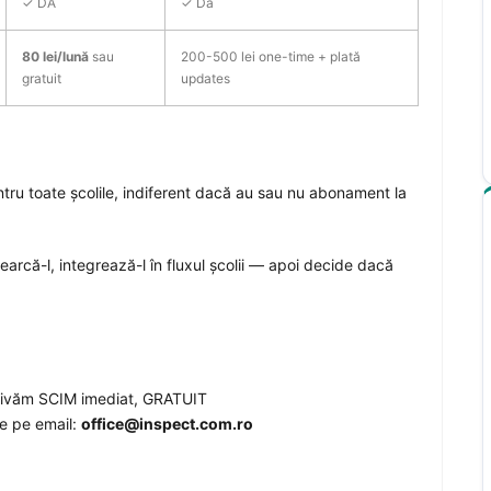
✓ DA
✓ Da
80 lei/lună
sau
200-500 lei one-time + plată
gratuit
updates
tru toate școlile, indiferent dacă au sau nu abonament la
earcă-l, integrează-l în fluxul școlii — apoi decide dacă
tivăm SCIM imediat, GRATUIT
e pe email:
office@inspect.com.ro