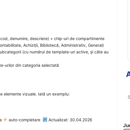
cod, denumire, descriere) + chip-uri de compartimente
ntabilitate, Achiziții, Bibliotecă, Administrativ, General)
ubcategorii (cu numărul de template-uri active, și câte au
e-urilor din categoria selectată
A
te elemente vizuale. Iată un exemplu:
S
a
auto-completare
Actualizat: 30.04.2026
Ju