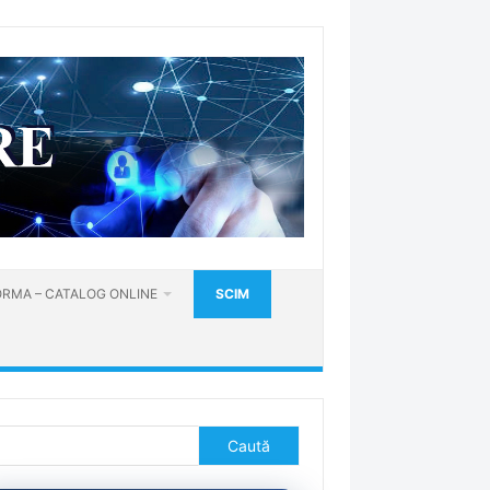
RMA – CATALOG ONLINE
SCIM
tă
Caută