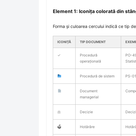
Element 1: Iconița colorată din st
Forma și culoarea cercului indică ce tip 
ICONIȚĂ
TIP DOCUMENT
EXEM
✓
Procedură
PO-49 
operațională
Statist
Procedură de sistem
PS-01
Document
Compo
managerial
⚖
Decizie
Decizi
🗳
Hotărâre
Hotărâ