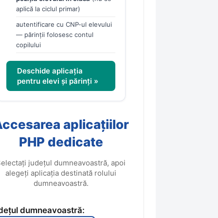
aplică la ciclul primar)
autentificare cu CNP-ul elevului
— părinții folosesc contul
copilului
Deschide aplicația
pentru elevi și părinți »
ccesarea aplicațiilor
PHP dedicate
electați județul dumneavoastră, apoi
alegeți aplicația destinată rolului
dumneavoastră.
dețul dumneavoastră: