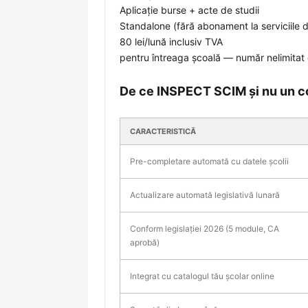
Aplicație burse + acte de studii
Standalone (fără abonament la serviciile d
80 lei/lună
inclusiv TVA
pentru întreaga școală — număr nelimitat d
De ce INSPECT SCIM și nu un c
CARACTERISTICĂ
Pre-completare automată cu datele școlii
Actualizare automată legislativă lunară
Conform legislației 2026 (5 module, CA
aprobă)
Integrat cu catalogul tău școlar online