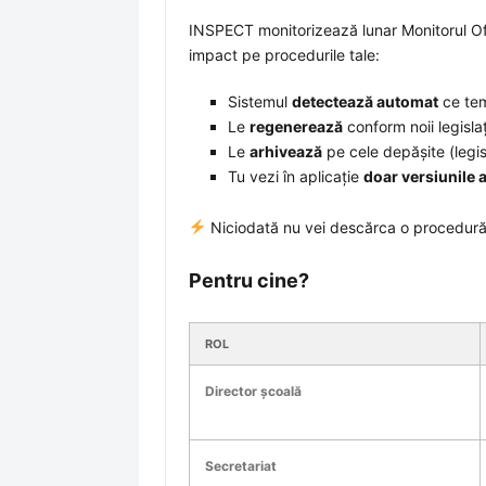
INSPECT monitorizează lunar Monitorul Of
impact pe procedurile tale:
Sistemul
detectează automat
ce tem
Le
regenerează
conform noii legislaț
Le
arhivează
pe cele depășite (legis
Tu vezi în aplicație
doar versiunile a
Niciodată nu vei descărca o procedură 
Pentru cine?
ROL
Director școală
Secretariat