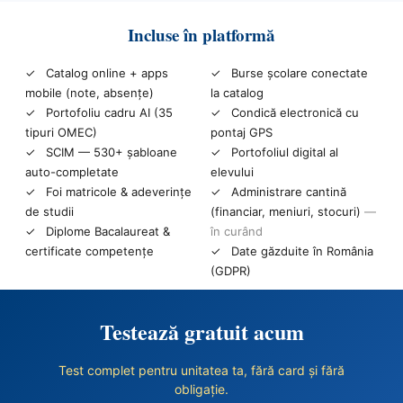
Incluse în platformă
✓ Catalog online + apps
✓ Burse școlare conectate
mobile (note, absențe)
la catalog
✓ Portofoliu cadru AI (35
✓ Condică electronică cu
tipuri OMEC)
pontaj GPS
✓ SCIM — 530+ șabloane
✓ Portofoliul digital al
auto-completate
elevului
✓ Foi matricole & adeverințe
✓ Administrare cantină
de studii
(financiar, meniuri, stocuri)
—
✓ Diplome Bacalaureat &
în curând
certificate competențe
✓ Date găzduite în România
(GDPR)
Testează gratuit acum
Test complet pentru unitatea ta, fără card și fără
obligație.