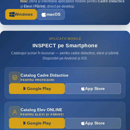
Nou:
oferă și interfețele aplicațiilor mobile pentru
Cadre Didactice
și
Elevi / Părinți
, direct pe desktop.
Windows
macOS
APLICAȚII MOBILE
INSPECT pe Smartphone
Catalogul școlar în buzunar — pentru cadre didactice, elevi și părinți.
Disponibil pe Android și iOS.
Catalog Cadre Didactice
PENTRU PROFESORI
Google Play
App Store
Catalog Elev ONLINE
PENTRU ELEVI ȘI PĂRINȚI
Google Play
App Store