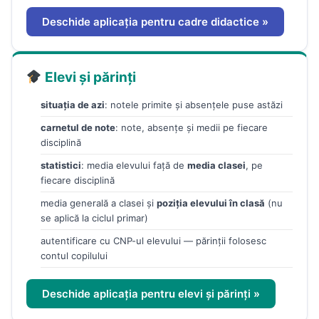
Deschide aplicația pentru cadre didactice »
Elevi și părinți
situația de azi
: notele primite și absențele puse astăzi
carnetul de note
: note, absențe și medii pe fiecare
disciplină
statistici
: media elevului față de
media clasei
, pe
fiecare disciplină
media generală a clasei și
poziția elevului în clasă
(nu
se aplică la ciclul primar)
autentificare cu CNP-ul elevului — părinții folosesc
contul copilului
Deschide aplicația pentru elevi și părinți »