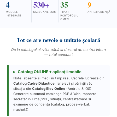
4
530+
35
9
MODULE
ȘABLOANE SCIM
TIPURI
ANI EXPERIENȚĂ
INTEGRATE
PORTOFOLIU
OMEC
Tot ce are nevoie o unitate școlară
De la catalogul elevilor până la dosarul de control intern
— totul conectat
▸ Catalog ONLINE + aplicații mobile
Note, absențe și medii în timp real. Cadrele lucrează din
Catalog Cadre Didactice
, iar elevii și părinții văd
situația din
Catalog Elev Online
(Android & iOS).
Generare automată cataloage PDF & Web, rapoarte
secretar în Excel/PDF, situații, centralizatoare și
examene de corigență (catalog, proces-verbal,
machetă).