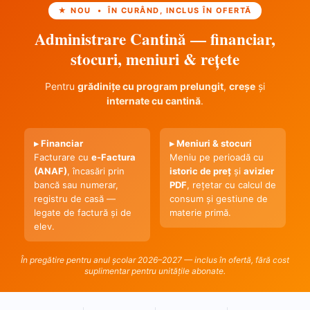
★ NOU • ÎN CURÂND, INCLUS ÎN OFERTĂ
Administrare Cantină — financiar,
stocuri, meniuri & rețete
Pentru
grădinițe cu program prelungit
,
creșe
și
internate cu cantină
.
▸ Financiar
▸ Meniuri & stocuri
Facturare cu
e-Factura
Meniu pe perioadă cu
(ANAF)
, încasări prin
istoric de preț
și
avizier
bancă sau numerar,
PDF
, rețetar cu calcul de
registru de casă —
consum și gestiune de
legate de factură și de
materie primă.
elev.
În pregătire pentru anul școlar 2026–2027 — inclus în ofertă, fără cost
suplimentar pentru unitățile abonate.