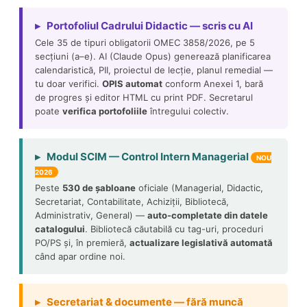
▸ Portofoliul Cadrului Didactic — scris cu AI
Cele 35 de tipuri obligatorii OMEC 3858/2026, pe 5
secțiuni (a–e). AI (Claude Opus) generează planificarea
calendaristică, PII, proiectul de lecție, planul remedial —
tu doar verifici.
OPIS automat
conform Anexei 1, bară
de progres și editor HTML cu print PDF. Secretarul
poate
verifica portofoliile
întregului colectiv.
▸ Modul SCIM — Control Intern Managerial
NOU
2026
Peste
530 de șabloane
oficiale (Managerial, Didactic,
Secretariat, Contabilitate, Achiziții, Bibliotecă,
Administrativ, General) —
auto-completate din datele
catalogului
. Bibliotecă căutabilă cu tag-uri, proceduri
PO/PS și, în premieră,
actualizare legislativă automată
când apar ordine noi.
▸ Secretariat & documente — fără muncă