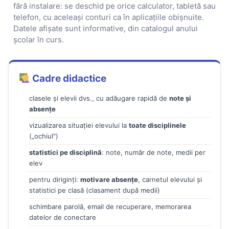
fără instalare: se deschid pe orice calculator, tabletă sau
telefon, cu aceleași conturi ca în aplicațiile obișnuite.
Datele afișate sunt informative, din catalogul anului
școlar în curs.
Cadre didactice
clasele și elevii dvs., cu adăugare rapidă de
note și
absențe
vizualizarea situației elevului la
toate disciplinele
(„ochiul")
statistici pe disciplină
: note, număr de note, medii per
elev
pentru diriginți:
motivare absențe
, carnetul elevului și
statistici pe clasă (clasament după medii)
schimbare parolă, email de recuperare, memorarea
datelor de conectare