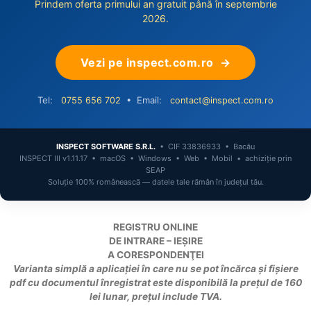
Prindem oferta primului an gratuit până în septembrie
2026.
Vezi pe inspect.com.ro →
Tel:
• Email:
0755 656 702
contact@inspect.com.ro
INSPECT SOFTWARE S.R.L.
• CIF 33836933 • Bacău
INSPECT III v1.11.17 • macOS • Windows • Web • Mobil • achiziție prin
SEAP
Soluție 100% românească — datele tale rămân în județul tău.
REGISTRU ONLINE
DE INTRARE – IEŞIRE
A CORESPONDENŢEI
Varianta simplă a aplicației în care nu se pot încărca și fișiere
pdf cu documentul înregistrat este disponibilă la prețul de 160
lei lunar, prețul include TVA.