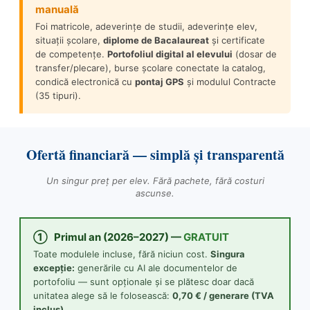
manuală
Foi matricole, adeverințe de studii, adeverințe elev,
situații școlare,
diplome de Bacalaureat
și certificate
de competențe.
Portofoliul digital al elevului
(dosar de
transfer/plecare), burse școlare conectate la catalog,
condică electronică cu
pontaj GPS
și modulul Contracte
(35 tipuri).
Ofertă financiară — simplă și transparentă
Un singur preț per elev. Fără pachete, fără costuri
ascunse.
① Primul an (2026–2027) —
GRATUIT
Toate modulele incluse, fără niciun cost.
Singura
excepție:
generările cu AI ale documentelor de
portofoliu — sunt opționale și se plătesc doar dacă
unitatea alege să le folosească:
0,70 € / generare (TVA
inclus)
.