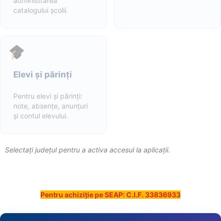
administrarea
catalogului școlii.
Elevi și părinți
Pentru elevi și părinți:
note, absențe, anunțuri
și contul elevului.
Selectați județul pentru a activa accesul la aplicații.
Pentru achiziție pe SEAP: C.I.F. 33836933