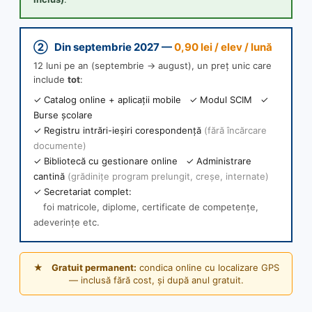
② Din septembrie 2027 —
0,90 lei / elev / lună
12 luni pe an (septembrie → august), un preț unic care
include
tot
:
✓ Catalog online + aplicații mobile ✓ Modul SCIM ✓
Burse școlare
✓ Registru intrări-ieșiri corespondență
(fără încărcare
documente)
✓ Bibliotecă cu gestionare online ✓ Administrare
cantină
(grădinițe program prelungit, creșe, internate)
✓ Secretariat complet:
foi matricole, diplome, certificate de competențe,
adeverințe etc.
★
Gratuit permanent:
condica online cu localizare GPS
— inclusă fără cost, și după anul gratuit.