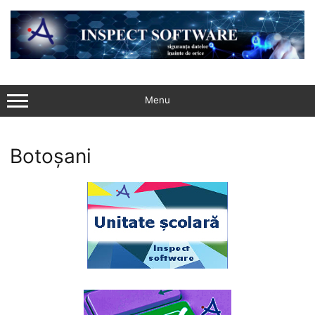
Sari
la
conținut
Menu
Botoșani